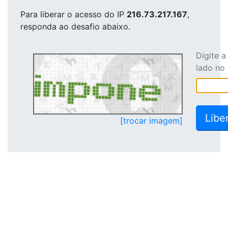
Para liberar o acesso
do IP
216.73.217.167
,
responda ao desafio abaixo.
Digite 
lado no
[trocar imagem]