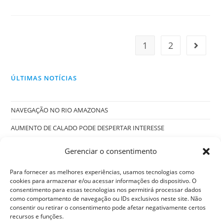
1
2
ÚLTIMAS NOTÍCIAS
NAVEGAÇÃO NO RIO AMAZONAS
AUMENTO DE CALADO PODE DESPERTAR INTERESSE
INTERNACIONAL
Gerenciar o consentimento
O QUE É PRATICAGEM E COMO AFETA A ECONOMIA
Para fornecer as melhores experiências, usamos tecnologias como
PRÁTICOS DE NAVIOS: HERÓIS SEM CAPA
cookies para armazenar e/ou acessar informações do dispositivo. O
consentimento para essas tecnologias nos permitirá processar dados
como comportamento de navegação ou IDs exclusivos neste site. Não
consentir ou retirar o consentimento pode afetar negativamente certos
recursos e funções.